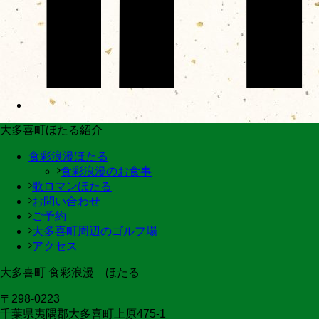
大多喜町ほたる紹介
食彩浪漫ほたる
食彩浪漫のお食事
歌ロマンほたる
お問い合わせ
ご予約
大多喜町周辺のゴルフ場
アクセス
大多喜町 食彩浪漫 ほたる
〒298-0223
千葉県夷隅郡大多喜町上原475-1